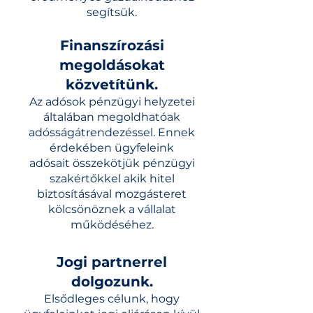
segítsük.
Finanszírozási
mego
ldásokat
közvetítünk.
Az adósok pé
nzügyi helyzetei
általában megoldhatóak
adósságátrendezéssel. Ennek
érdekében ügyfeleink
adósait
összekötjük pénzügyi
szakértőkkel akik hitel
biztosításával mozgásteret
kölcsönöznek a vállalat
működéséhez.
Jogi partnerrel
dolgozunk.
Elsődleges célunk, hogy