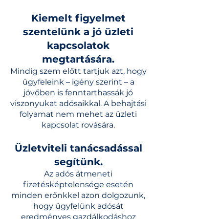
Kiemelt figyelmet
szentelünk a jó üzleti
kapcsolatok
megtartására
.
Mindig szem előtt tartjuk azt, hogy
ügyfeleink – igény szerint –
a
jövőben is fenntarthassák jó
viszonyukat adósaikkal. A behajtási
folyamat nem mehet az üzleti
kapcsolat rovására.
Üzletviteli tanácsadással
segítünk.
Az adós átmeneti
fizetésképtelensége esetén
minden erőnkkel azon dolgozunk,
hogy ügyfelünk adósát
eredményes gazdálkodáshoz