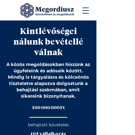
Kintlévőségei
nálunk bevétellé
válnak
A közös megoldásokban hiszünk az
ügyfeleink és adósaik között.
Mindig is tárgyalásra és kölcsönös
tiszteletre alapozva dolgoztunk a
behajtási szakmában, amit
sikereink bizonyítanak.
300 000 000
Ft
behajtott követelés
105 vállalkozás