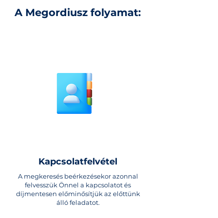
A Megordiusz folyamat:
Kapcsolatfelvétel
A megkeresés beérkezésekor azonnal
fe
lvesszük Önnel a kapcsolatot és
díjmentesen előminősítjük az előttünk
álló feladatot.